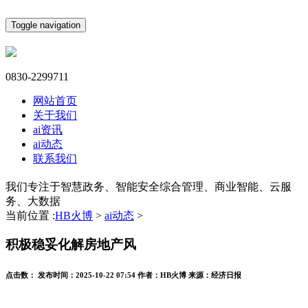
Toggle navigation
0830-2299711
网站首页
关于我们
ai资讯
ai动态
联系我们
我们专注于智慧政务、智能安全综合管理、商业智能、云服
务、大数据
当前位置 :
HB火博
>
ai动态
>
积极稳妥化解房地产风
点击数：
发布时间：
2025-10-22 07:54
作者：
HB火博
来源：
经济日报