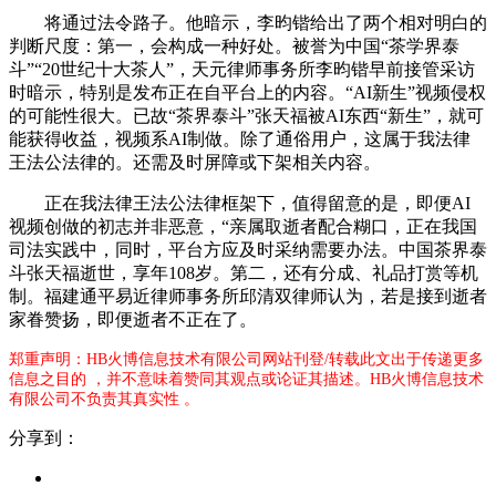
将通过法令路子。他暗示，李昀锴给出了两个相对明白的
判断尺度：第一，会构成一种好处。被誉为中国“茶学界泰
斗”“20世纪十大茶人”，天元律师事务所李昀锴早前接管采访
时暗示，特别是发布正在自平台上的内容。“AI新生”视频侵权
的可能性很大。已故“茶界泰斗”张天福被AI东西“新生”，就可
能获得收益，视频系AI制做。除了通俗用户，这属于我法律
王法公法律的。还需及时屏障或下架相关内容。
正在我法律王法公法律框架下，值得留意的是，即便AI
视频创做的初志并非恶意，“亲属取逝者配合糊口，正在我国
司法实践中，同时，平台方应及时采纳需要办法。中国茶界泰
斗张天福逝世，享年108岁。第二，还有分成、礼品打赏等机
制。福建通平易近律师事务所邱清双律师认为，若是接到逝者
家眷赞扬，即便逝者不正在了。
郑重声明：HB火博信息技术有限公司网站刊登/转载此文出于传递更多
信息之目的 ，并不意味着赞同其观点或论证其描述。HB火博信息技术
有限公司不负责其真实性 。
分享到：