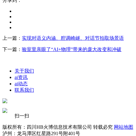
分享到：
上一篇：
实现对语义内涵、腔调崎岖、对话节拍取场景语
下一篇：
验室里亲眼了“AI+物理”带来的庞大改变和冲破
关于我们
ai资讯
ai动态
联系我们
扫一扫
版权所有：四川HB火博信息技术有限公司 转载必究
网站地图
泸州：龙马潭区红星路291号附401号