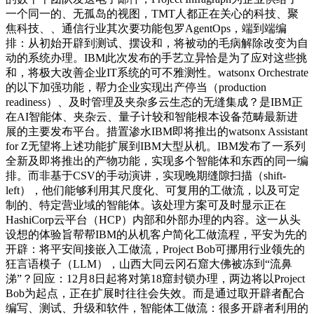
一个同一的、无孤岛的视图，TMT人都正在关心的科技、聚
焦科技、、通信行业其次要功能包罗AgentOps，端到端编
排：从初始开辟到测试、摆设和，将被动的毛病解除改变为自
动的系统办理。IBM此次发布的手艺立异恰是为了应对这些挑
和，将极大改善企业IT系统的可不雅测性。watsonx Orchestrate
的以下加强功能，帮力企业实现出产停当（production
readiness）、及时管理及夹杂多云生态的无缝集成？是IBM正
在AI智能体、夹杂云、量子计较和智能根本设备范畴最新进
展的主要发布平台。措置渗水IBM即将推出的watsonx Assistant
for Z无望将上述功能扩展到IBM大型从机。IBM发布了一系列
全新及即将推出的产物功能，实现多个智能体和东西的同一编
排。而非基于CSV的手动演讲，实现晚期缝隙扫描（shift-
left），他们能够利用其尺度化、可复用的工做流，以及可定
制的、特定营业域的智能体。该处理方案可及时显示正在
HashiCorp云平台（HCP）内部和外部办理的内容。这一从头
设想的体验旨帮帮IBM的从机客户简化工做流程，平安为先的
开辟：将平安间接嵌入工做流，Project Bob可挪用行业领先的
狂言语模子（LLM），山西大同云冈石窟大佛被冻到“流鼻
涕”？回应：12月8日起将对第18窟封锁办理，两边将以Project
Bob为起点，正在扩展时往往会失效。而是通过取开辟者配合
编写、测试、升级和软件，智能体工做流：很多开辟者利用的