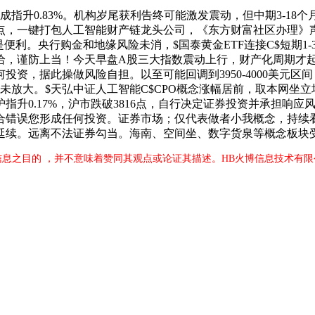
指升0.83%。机构岁尾获利告终可能激发震动，但中期3-18
0点，一键打包人工智能财产链龙头公司，《东方财富社区办理
便利。央行购金和地缘风险未消，$国泰黄金ETF连接C$短期1-
给，谨防上当！今天早盘A股三大指数震动上行，财产化周期才起
资，据此操做风险自担。以至可能回调到3950-4000美元区
未放大。$天弘中证人工智能C$CPO概念涨幅居前，取本网坐
0.17%，沪市跌破3816点，自行决定证券投资并承担响应风险
合错误您形成任何投资。证券市场；仅代表做者小我概念，持续看
延续。远离不法证券勾当。海南、空间坐、数字货泉等概念板块
信息之目的 ，并不意味着赞同其观点或论证其描述。HB火博信息技术有限