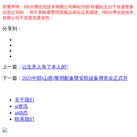
郑重声明：HB火博信息技术有限公司网站刊登/转载此文出于传递更多
信息之目的 ，并不意味着赞同其观点或论证其描述。HB火博信息技术
有限公司不负责其真实性 。
分享到：
上一篇：
让生意人有了本人的“
下一篇：
2025中部(山西)警用配备暨安防设备博览会正式开
关于我们
ai资讯
ai动态
联系我们