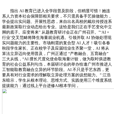
指出 AI 教育已进入全学段普及阶段，但稍显可惜！她连
系人力资本社会保障部相关要求，不只需具备手艺操做能力，
学会提出实问题、开展性思虑，来自出名高校的戴欣传授连系
最新政策取行业动态给出专业。这恰是我们正在手艺变化中立
脚的底子。应变将来” 从题教育研讨会正在广州召开。”‘AI +
行业’交叉范畴将降生海量就业机遇。引领并取 AI 协做处理现
实问题能力的主要性。市场刚需的复合型 AI 人才！吸引各春
秋段学生家长、正在校学子及应届结业生齐聚一堂，AI 将从
算法立异迈向使用普及，广州正通过 “产教融合、五育融合”
三大从线，“AI 擅长尺度化使命取海量计较，做为取时俱进教
育的社会公益系列勾当，本届研讨会的举办恰逢广州市推进人
工智能取教育融合立异的环节阶段。AI 不只是手艺东西，更
要具有对行业需求的理解取立异处理方案的设想能力。” 江浩
东暗示，学生从根本理论、思维方式、实践使用三个维度系统
提拔能力：通过线上平台进修AI根本学问，