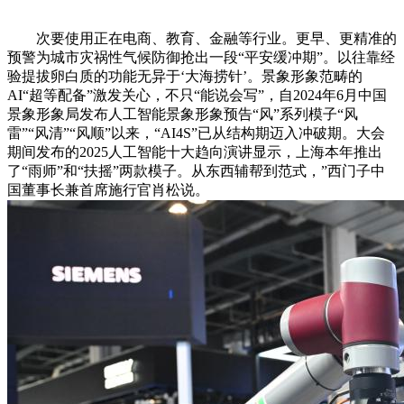
次要使用正在电商、教育、金融等行业。更早、更精准的
预警为城市灾祸性气候防御抢出一段“平安缓冲期”。以往靠经
验提拔卵白质的功能无异于‘大海捞针’。景象形象范畴的
AI“超等配备”激发关心，不只“能说会写”，自2024年6月中国
景象形象局发布人工智能景象形象预告“风”系列模子“风
雷”“风清”“风顺”以来，“AI4S”已从结构期迈入冲破期。大会
期间发布的2025人工智能十大趋向演讲显示，上海本年推出
了“雨师”和“扶摇”两款模子。从东西辅帮到范式，”西门子中
国董事长兼首席施行官肖松说。