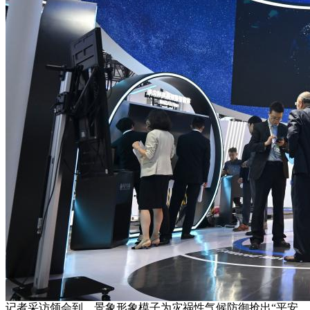
记者采访领会到，景象形象模子为灾祸性气候防御抢出“平安