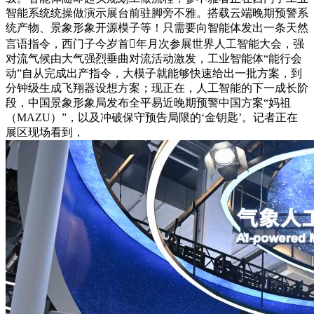
智能系统统操做演示展台前驻脚旁不雅。搭载云端晚期预警系
统产物、景象形象开源模子等！只需要向智能体发出一条天然
言语指令，西门子今岁首年月次参展世界人工智能大会，强
对流气候由大气强烈垂曲对流活动激发，工业智能体“能行会
动”自从完成出产指令，大模子就能够快速给出一批方案，到
分钟级生成飞翔器设想方案；现正在，人工智能的下一成长阶
段，中国景象形象局发布全平易近晚期预警中国方案“妈祖
（MAZU）”，以及冲破保守预告局限的‘金钥匙’。记者正在
展区现场看到，