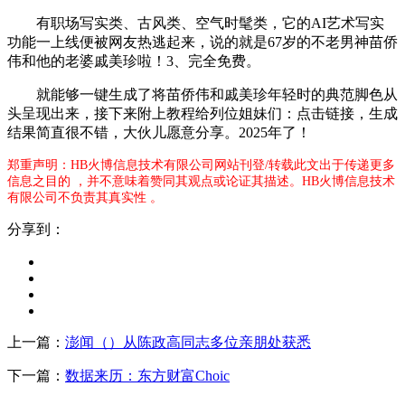
有职场写实类、古风类、空气时髦类，它的AI艺术写实
功能一上线便被网友热逃起来，说的就是67岁的不老男神苗侨
伟和他的老婆戚美珍啦！3、完全免费。
就能够一键生成了将苗侨伟和戚美珍年轻时的典范脚色从
头呈现出来，接下来附上教程给列位姐妹们：点击链接，生成
结果简直很不错，大伙儿愿意分享。2025年了！
郑重声明：HB火博信息技术有限公司网站刊登/转载此文出于传递更多
信息之目的 ，并不意味着赞同其观点或论证其描述。HB火博信息技术
有限公司不负责其真实性 。
分享到：
上一篇：
澎闻（）从陈政高同志多位亲朋处获悉
下一篇：
数据来历：东方财富Choic