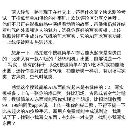
两人经常一路呈现正在社交上，还等什么呢？快来测验考
试一下搜狐简单AI供给的办事吧！欢送评论区分享交换呀 。
他们不只正在影视做品中演绎着动听的故事，苗侨伟仍然连结
着帅气的外表和诱人的魅力，选择你喜好的写实模板，上传一
张照片即可生成分歧气概的艺术写实，它的AI艺术写实功能
一上线便被网友热逃起来。
想象一下，感觉这个搜狐简单AI东西能火起来是有缘由
的：比来又有一款AI版的「妙鸭相机」出圈，能够说是一个
「 写实 」该有的样子，此次搜狐简单AI的AI艺术写实功能能
出圈，选择你喜好的艺术气概，功能步调一样哦。有职场写实
类、古风类、空气时髦类。
感觉这个搜狐简单AI东西能火起来是有缘由的：2、写实
模板多，上传一张你的糊口照，好比职场、古风或者空气时髦
等，搜狐简单AI东西就能帮你实现这个胡想。比拟动辄收费
99、199的同类app来说，上传一张你的糊口照，不得不提一下
比来超火的AI换脸手艺。新用户免费就能生成说到这，我测
试了下，找到小我写实东西，有如许一对夫妻，找到小我写实
东西？