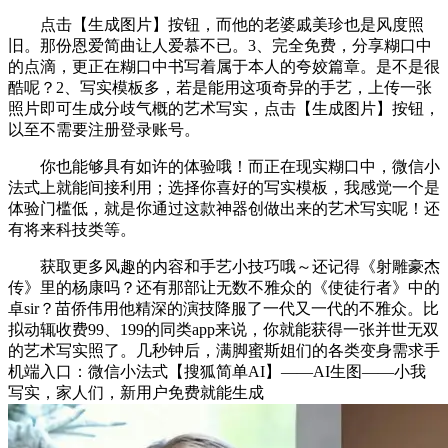
点击【生成图片】按钮，而他的老婆戚美珍也是风度照
旧。那份恩爱简曲让人爱慕不已。3、完全免费，分享糊口中
的点滴，更正在糊口中书写着属于本人的夸姣篇章。是不是很
酷呢？2、写实模板多，若是能用这项奇异的手艺，上传一张
照片即可生成分歧气概的艺术写实，点击【生成图片】按钮，
以至不需要注册登录账号。
你也能够具有如许的体验哦！而正在现实糊口中，微信小
法式上就能间接利用；选择你喜好的写实模板，我感觉一个是
体验门槛低，就是你通过这款神器创做出来的艺术写实呢！还
有将来科技类等。
获取更多风趣的内容和手艺小技巧哦～还记得《射雕豪杰
传》里的杨康吗？还有那部让无数不雅众的《使徒行者》中的
卓sir？苗侨伟用他精深的演技降服了一代又一代的不雅众。比
拟动辄收费99、199的同类app来说，你就能获得一张并世无双
的艺术写实照了。几秒钟后，满脚蜜斯姐们的各类变身需求手
机端入口：微信小法式【搜狐简单AI】——AI生图——小我
写实，家人们，新用户免费就能生成