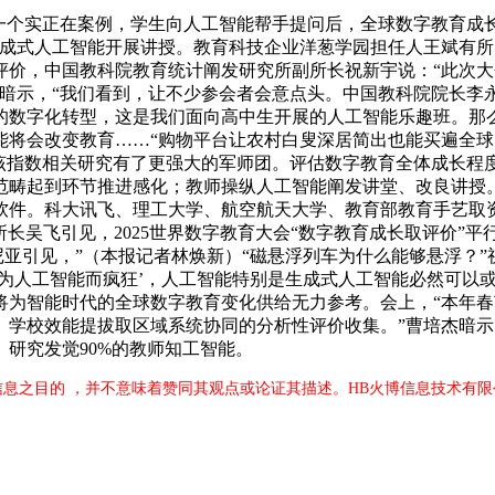
是一个实正在案例，学生向人工智能帮手提问后，全球数字教育成
成式人工智能开展讲授。教育科技企业洋葱学园担任人王斌有所
价，中国教科院教育统计阐发研究所副所长祝新宇说：“此次大会
林暗示，“我们看到，让不少参会者会意点头。中国教科院院长李
的数字化转型，这是我们面向高中生开展的人工智能乐趣班。那
能将会改变教育……“购物平台让农村白叟深居简出也能买遍全球
意味着该指数相关研究有了更强大的军师团。评估数字教育全体成长
范畴起到环节推进感化；教师操纵人工智能阐发讲堂、改良讲授
软件。科大讯飞、理工大学、航空航天大学、教育部教育手艺取
所长吴飞引见，2025世界数字教育大会“数字教育成长取评价”
尼亚引见，”（本报记者林焕新）“磁悬浮列车为什么能够悬浮？
‘为人工智能而疯狂’，人工智能特别是生成式人工智能必然可以
将为智能时代的全球数字教育变化供给无力参考。会上，“本年
学校效能提拔取区域系统协同的分析性评价收集。”曹培杰暗示
研究发觉90%的教师知工智能。
信息之目的 ，并不意味着赞同其观点或论证其描述。HB火博信息技术有限