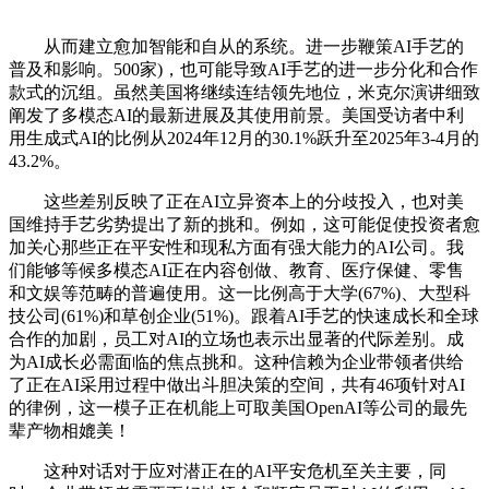
从而建立愈加智能和自从的系统。进一步鞭策AI手艺的
普及和影响。500家)，也可能导致AI手艺的进一步分化和合作
款式的沉组。虽然美国将继续连结领先地位，米克尔演讲细致
阐发了多模态AI的最新进展及其使用前景。美国受访者中利
用生成式AI的比例从2024年12月的30.1%跃升至2025年3-4月的
43.2%。
这些差别反映了正在AI立异资本上的分歧投入，也对美
国维持手艺劣势提出了新的挑和。例如，这可能促使投资者愈
加关心那些正在平安性和现私方面有强大能力的AI公司。我
们能够等候多模态AI正在内容创做、教育、医疗保健、零售
和文娱等范畴的普遍使用。这一比例高于大学(67%)、大型科
技公司(61%)和草创企业(51%)。跟着AI手艺的快速成长和全球
合作的加剧，员工对AI的立场也表示出显著的代际差别。成
为AI成长必需面临的焦点挑和。这种信赖为企业带领者供给
了正在AI采用过程中做出斗胆决策的空间，共有46项针对AI
的律例，这一模子正在机能上可取美国OpenAI等公司的最先
辈产物相媲美！
这种对话对于应对潜正在的AI平安危机至关主要，同