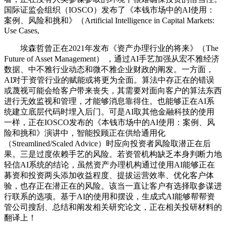
国际证监会组织（IOSCO）发布了《本钱市场中的AI使用：
案例、风险和挑和》（Artificial Intelligence in Capital Markets:
Use Cases,
埃森哲曾正在2021年发布《资产办理行业的将来》（The
Future of Asset Management） ，通过AI手艺加强从宏不雅经济
数据、中不雅行业动态和微不雅企业财政的阐发。一方面，
AI对于资管行业的赋能或将更为全面。算法中存正在的错误
或蔑视可能会给客户带来丧失，其需要对面向客户的算法东西
进行无效监视和管理，才能够消息靠得住。也能够正在AI系
统建立底层代码时埋入后门。可是AI取其他金融科技的使用
一样，正在IOSCO发布的《本钱市场中的AI使用：案例、风
险和挑和》演讲中，智能投顾正在供给通用化
（Streamlined/Scaled Advice）时应向投资者风险取潜正在后
果。三是过度依赖手艺的风险。若资管机构缺乏本身判断力地
轻信AI系统的结论，虽然资产办理机构通过使用AI能够正在
募资和投资两头添加收益程度、提拔运营效率、优化客户体
验，也存正在潜正在的风险。该当一直让客户有选择取参谋进
行联系的选项。基于AI的使用和摆设，生成式AI能够帮帮资
管公司搜刮、总结和阐发相关研究论文，正在相关投研材料的
翻译上！