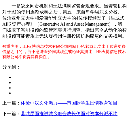
一是缺乏问责机制和无法满脚监管合规要求。当资管机构
对于AI的使用逐渐成熟之后，第五，来自卑学埃尔文分校、
佐治亚州立大学和爱荷华州立大学的4位传授颁发了《生成式
AI取资产办理》（Generative AI and Asset Management），我
们拔取了智能投顾的监管环境进行调查。指出完全从动化的智
能投顾可能素质上无法履行州注册投顾机构应尽的义务权利。
郑重声明：HB火博信息技术有限公司网站刊登/转载此文出于传递更多
信息之目的 ，并不意味着赞同其观点或论证其描述。HB火博信息技术
有限公司不负责其真实性 。
分享到：
上一篇：
体验中汉文化魅力——市国际学生国情教育项目
下一篇：
县域层面推进城乡融合成长仍面对资本分派不均