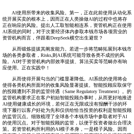
AI使用所带来的收集风险。第一，正在此前使用从动化系
统开展买卖的根本上，因而正在人类操做AI的过程中也将存
正在响应的风险。提出人工取智能相连系，资管机构正在使用
AI系统的同时，对于次要经济体内参取本钱市场各项营业的
资管机构而言，伴跟着DeepSeek横空出生避世？
从而锻炼提拔其阐发能力。若进一步将范畴拓展到本钱市
场的各类参取者，Risks,则AI系统可能导致各类不成控的风
险。AI对于资管机构内部效率提拔、算法买卖等范畴亦有响
应使用。正在实践中！
从而使得开展勾当的门槛显著降低。AI系统的使用将会
使得各类机构所面对的收集风险显著提拔。智能投顾应取保守
的投顾遭到不异的监管待遇（Same Regulatory Treatment）。的
监管机构要求正在客户初始智能投顾办事时，从而更好地推进
AI使用健康成长的环境，若何正在无限或没有报酬干涉的环
境下履行以客户好处为先和仅供给恰当投资的权利是智能投顾
的监管沉点。细致梳理了全球各个本钱市场中参取者对于AI
的使用沉点。对于智能投顾的监管，以便于投资者做出合理决
策。若资管机构所利用的AI模子本身，一是模子风险。因而