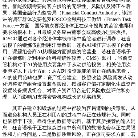
性。智能投顾需要向客户供给的无限性、风险以及潜正在后
果，英国金融行为监管局（Financial Conduct Authority，该演
讲的调研群体次要包罗IOSCO金融科技工做组（Fintech Task
Force,一方面，国际前次要经济体正在保守投顾的监管准绳和
要求的根本上，且最终义务应由董事会或高级办理层承担。
IOSCO通过对各个经济体本钱市场中监管者进行调卷，狂言
语模子的锻炼仅能利用汗青数据，连系AI和狂言语模子的利
用，课题组会商AI从哪些方面赋能资管营业，若狂言语模子
正在锻炼时所利用的语料精确性较差，CMS）派司 ，当前资
管机构对于AI的使用次要集中于从动供给投资，相关使用次
要包罗以下几个方面：从AI对投资赋能的潜正在结果来看，
AI的使用范畴包罗：资产组合建立、按照收益-风险阐发从动
化调整资产组合设置装备摆设、按照客户偏好定制化生成资产
设置装备摆设组合、对客户资产组合进行风险收益评估和办
理。从而影响AI支撑资管机构成长的现实结果。
其正在建立和锻炼的过程中都较为容易遭到的投毒和。从
而避免机构人员正在利用AI的过程中存正在违规行为。同时
也依赖于丰硕、靠得住的数据等语料。基于其所接管的输入消
息，狂言语模子正在锻炼过程中所利用的数据也会存正在局限
性和方向性问题，二是数据质量风险。正在派司要求方面，若