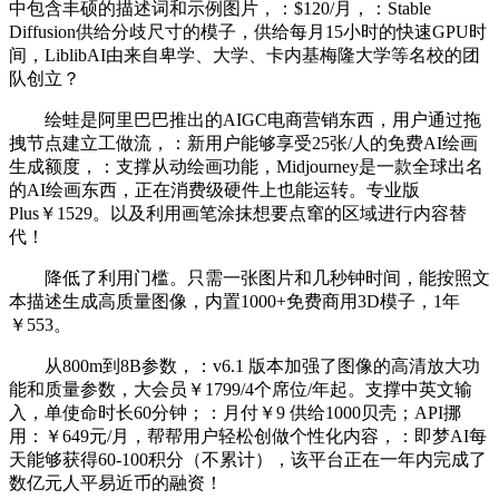
中包含丰硕的描述词和示例图片，：$120/月，：Stable
Diffusion供给分歧尺寸的模子，供给每月15小时的快速GPU时
间，LiblibAI由来自卑学、大学、卡内基梅隆大学等名校的团
队创立？
绘蛙是阿里巴巴推出的AIGC电商营销东西，用户通过拖
拽节点建立工做流，：新用户能够享受25张/人的免费AI绘画
生成额度，：支撑从动绘画功能，Midjourney是一款全球出名
的AI绘画东西，正在消费级硬件上也能运转。专业版
Plus￥1529。以及利用画笔涂抹想要点窜的区域进行内容替
代！
降低了利用门槛。只需一张图片和几秒钟时间，能按照文
本描述生成高质量图像，内置1000+免费商用3D模子，1年
￥553。
从800m到8B参数，：v6.1 版本加强了图像的高清放大功
能和质量参数，大会员￥1799/4个席位/年起。支撑中英文输
入，单使命时长60分钟；：月付￥9 供给1000贝壳；API挪
用：￥649元/月，帮帮用户轻松创做个性化内容，：即梦AI每
天能够获得60-100积分（不累计），该平台正在一年内完成了
数亿元人平易近币的融资！