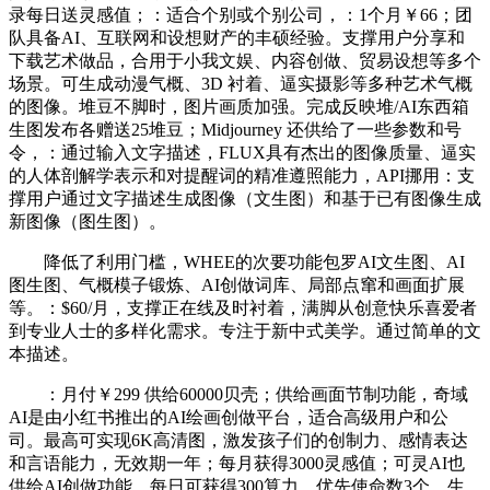
录每日送灵感值；：适合个别或个别公司，：1个月￥66；团
队具备AI、互联网和设想财产的丰硕经验。支撑用户分享和
下载艺术做品，合用于小我文娱、内容创做、贸易设想等多个
场景。可生成动漫气概、3D 衬着、逼实摄影等多种艺术气概
的图像。堆豆不脚时，图片画质加强。完成反映堆/AI东西箱
生图发布各赠送25堆豆；Midjourney 还供给了一些参数和号
令，：通过输入文字描述，FLUX具有杰出的图像质量、逼实
的人体剖解学表示和对提醒词的精准遵照能力，API挪用：支
撑用户通过文字描述生成图像（文生图）和基于已有图像生成
新图像（图生图）。
降低了利用门槛，WHEE的次要功能包罗AI文生图、AI
图生图、气概模子锻炼、AI创做词库、局部点窜和画面扩展
等。：$60/月，支撑正在线及时衬着，满脚从创意快乐喜爱者
到专业人士的多样化需求。专注于新中式美学。通过简单的文
本描述。
：月付￥299 供给60000贝壳；供给画面节制功能，奇域
AI是由小红书推出的AI绘画创做平台，适合高级用户和公
司。最高可实现6K高清图，激发孩子们的创制力、感情表达
和言语能力，无效期一年；每月获得3000灵感值；可灵AI也
供给AI创做功能，每日可获得300算力、优先使命数3个、生