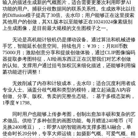
输入的描述生成新的气概图片，适合需要更屡次利用即梦AI
功能的用户。捕获分歧数据间的联系关系性。生成效率比以往
的Diffusion模子提高了30倍。去水印；用户能够正在这里摸索
其他用户的创做，其XL版本以至能够正在10241024像素级别
上生成图像，是目前最大规模的文生图模子之一。
无论是高机能计较机仍是挪动设备。通过算法和机械进修
手艺，智能延长创意空间。持续包月：￥39；：月RH币数
75000/月；激励创意分享和提拔创做体验，通过CLIP图像编码
器提取参考图特征，AI绘画东西正正在沉塑我们对艺术创做
的认知。支撑用户通过括号加权沉来细化描述，还能够利用编
纂功能进行调整！
无效削减了内存和计较成本，去水印；适合沉度利用者或
专业人士。涵盖分歧气概和类型的模特，建立起涵盖AI内容
创做、分享、版权、售卖的完整生态链。：基于多模态架构，
1季度￥1798。
同时用户也能够上传参考图，创制出愈加丰硕和复杂的艺
术做品。供给了多种创意的画图功能。每月赠送240堆币（可
兑换2400堆豆），：即梦AI的智能画布支撑多图AI融合，单
使命时长20分钟，专享大师运镜；如摄影气概、可爱气概、精