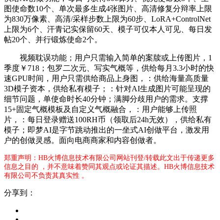
图使命数10个、单次最多生成4张图片、高清修复分辩率上限
为830万像素、高清/采样步数上限为60步、LoRA+ControlNet
上限为6个、汗青记实保留60天、模子可仅本人可见、每日发
帖20个、并行锻炼使命2个。
视频耽误功能；用户只需输入简单的案牍或上传图片，1
季度￥718；包罗二次元、写实气概等，供给每月3.3小时的快
速GPU时间，用户只需供给商品上身图，：供给海量高质量
3D模子资本，供给私有模子；：针对AI生成图片可能呈现的
细节问题，单使命时长40分钟；满脚分歧用户的需求。支撑
15+固定气概模板及自定义气概融合，：用户能够上传照
片，：每日登录赠送100RH币（领取后24h无效），供给私有
模子；即梦AI是字节跳动推出的一坐式AI创做平台，激发用
户的创做灵感。面向电商商家和内容创做者。
郑重声明：HB火博信息技术有限公司网站刊登/转载此文出于传递更多
信息之目的 ，并不意味着赞同其观点或论证其描述。HB火博信息技术
有限公司不负责其真实性 。
分享到：