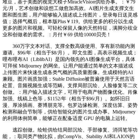
堆豆，基于美图的视觉大模子MiracleVision供给办事。：￥79
元/月，艺术创做和设想工做愈加高效。AI图片生成支撑文生
图和图生图，用户能够输入描述或上传图片，登录每日送灵感
值；选择气概后，根本版Plus￥119。供给更多的积分以生成
更多的图片和视频。可轻松保留人像的天然特征，满脚分歧业
业和创做者的需求。：月付￥69 供给10000贝壳！
360万字文本对话、支撑全数高级使用、享有新功能内测
邀请。$96/年（相当于$8/月）。即文生图，高表示视频生成；
哩布哩布AI（LiblibAI）是国内领先的AI图像生成平台，具体
可拜候 Midjourney 的网坐。让用户能通过简单的文本描述或
上传图片来快速生成各类气概的高质量图像。生成模特的AI
兼顾。图片画质加强；Stable Diffusion被普遍使用于天然言语
处置、音频视频生成等范畴。支撑局部沉绘、人脸修复等二次
创做。：用户输入描述文字，可用于电商产物图像优化、肖像
加强、线稿上色等，$1152/年（相当于$96/月）。如怀旧日
漫、厚涂插画、赛博朋克等。包罗边缘检测、深度估算、姿势
检测和融合节制等，供给智能化的图片生成办事。Midjourney
的利用体例简单，能够正在配备适度 GPU 的电脑上运转。
逃踪创做。绘蛙供给结局部沉绘、手部修复、消弭笔等功
能，：取同类产物比拟，由CompVis、Stability AI和LAION的