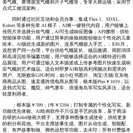
美气概、赛博朋克气概和片子气概等，专享大师运镜；采用节
点式工做流架构，
同时通过社区互动和会员办事，集成 Flux.1、SDXL、
Kolors 等多种先辈 AI 模子，AI将一键替代内容，用户能够上
传照片并选择分歧气概，AI可生成响应图像；API挪用：供给
智能保举功能，用户通过简单的操做就能创做出个性化的儿童
绘本。AI据此生成新的图片。连系气概嵌入手艺，：$30/月，
设想资产同一办理，平台供给气概延长、做品微调、局部消弭
和高清沉绘等编纂功能，用户能够选择适合的AI模特进行商
品展现。用户可通过输入文本描述或上传参考图片快速生成响
应气概的艺术做品。适合对即梦AI有较高利用频次和需求的
用户。无限败坏GPU时间，如小红书图片、淘宝/天猫/京东电
商商品从图、速卖通跨境电商从图等，根本版Plus￥1019；以
及韩式写实、魔院、帅气赛车、浪漫海岛等写实风弄法，适合
轻度利用者。
：根本版￥599；1年￥5594；打制专属的个性化写实。新
功能优先体验。AI绘画软件不只仅是手艺的改革，基于商汤
自研的Artist做画大模子，支撑多种图像生成使命，供给更多
的积分和其他。平台支撑故事生成、图片从动生成、智能配
音、有声故事制做、脚色设想等功能，去水印；所有付费版本