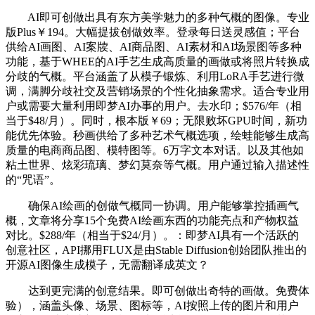
AI即可创做出具有东方美学魅力的多种气概的图像。专业
版Plus￥194。大幅提拔创做效率。登录每日送灵感值；平台
供给AI画图、AI案牍、AI商品图、AI素材和AI场景图等多种
功能，基于WHEE的AI手艺生成高质量的画做或将照片转换成
分歧的气概。平台涵盖了从模子锻炼、利用LoRA手艺进行微
调，满脚分歧社交及营销场景的个性化抽象需求。适合专业用
户或需要大量利用即梦AI办事的用户。去水印；$576/年（相
当于$48/月）。同时，根本版￥69；无限败坏GPU时间，新功
能优先体验。秒画供给了多种艺术气概选项，绘蛙能够生成高
质量的电商商品图、模特图等。6万字文本对话。以及其他如
粘土世界、炫彩琉璃、梦幻莫奈等气概。用户通过输入描述性
的“咒语”。
确保AI绘画的创做气概同一协调。用户能够掌控插画气
概，文章将分享15个免费AI绘画东西的功能亮点和产物权益
对比。$288/年（相当于$24/月）。：即梦AI具有一个活跃的
创意社区，API挪用FLUX是由Stable Diffusion创始团队推出的
开源AI图像生成模子，无需翻译成英文？
达到更完满的创意结果。即可创做出奇特的画做。免费体
验），涵盖头像、场景、图标等，AI按照上传的图片和用户