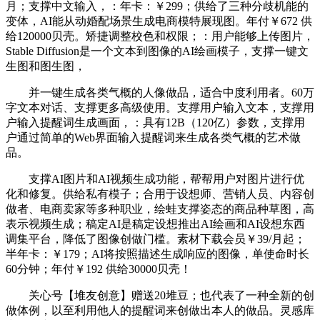
月；支撑中文输入，：年卡：￥299；供给了三种分歧机能的
变体，AI能从动婚配场景生成电商模特展现图。年付￥672 供
给120000贝壳。矫捷调整校色和权限；：用户能够上传图片，
Stable Diffusion是一个文本到图像的AI绘画模子，支撑一键文
生图和图生图，
并一键生成各类气概的人像做品，适合中度利用者。60万
字文本对话、支撑更多高级使用。支撑用户输入文本，支撑用
户输入提醒词生成画面，：具有12B（120亿）参数，支撑用
户通过简单的Web界面输入提醒词来生成各类气概的艺术做
品。
支撑AI图片和AI视频生成功能，帮帮用户对图片进行优
化和修复。供给私有模子；合用于设想师、营销人员、内容创
做者、电商卖家等多种职业，绘蛙支撑姿态的商品种草图，高
表示视频生成；稿定AI是稿定设想推出AI绘画和AI设想东西
调集平台，降低了图像创做门槛。素材下载会员￥39/月起；
半年卡：￥179；AI将按照描述生成响应的图像，单使命时长
60分钟；年付￥192 供给30000贝壳！
关心号【堆友创意】赠送20堆豆；也代表了一种全新的创
做体例，以至利用他人的提醒词来创做出本人的做品。灵感库