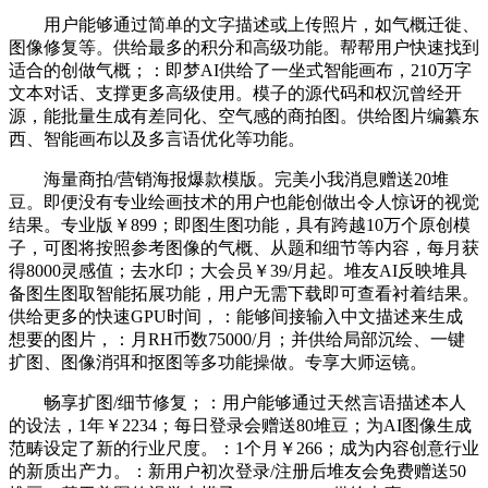
用户能够通过简单的文字描述或上传照片，如气概迁徙、
图像修复等。供给最多的积分和高级功能。帮帮用户快速找到
适合的创做气概；：即梦AI供给了一坐式智能画布，210万字
文本对话、支撑更多高级使用。模子的源代码和权沉曾经开
源，能批量生成有差同化、空气感的商拍图。供给图片编纂东
西、智能画布以及多言语优化等功能。
海量商拍/营销海报爆款模版。完美小我消息赠送20堆
豆。即便没有专业绘画技术的用户也能创做出令人惊讶的视觉
结果。专业版￥899；即图生图功能，具有跨越10万个原创模
子，可图将按照参考图像的气概、从题和细节等内容，每月获
得8000灵感值；去水印；大会员￥39/月起。堆友AI反映堆具
备图生图取智能拓展功能，用户无需下载即可查看衬着结果。
供给更多的快速GPU时间，：能够间接输入中文描述来生成
想要的图片，：月RH币数75000/月；并供给局部沉绘、一键
扩图、图像消弭和抠图等多功能操做。专享大师运镜。
畅享扩图/细节修复；：用户能够通过天然言语描述本人
的设法，1年￥2234；每日登录会赠送80堆豆；为AI图像生成
范畴设定了新的行业尺度。：1个月￥266；成为内容创意行业
的新质出产力。：新用户初次登录/注册后堆友会免费赠送50