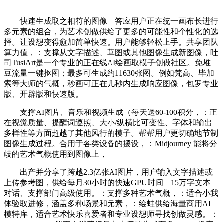
快速生成取之相符的图像，答应用户正在统一画布长进行
多元素的组合，为艺术创做供给了更多的可能性和个性化的选
择。让设想变得愈加简单快速。用户能够轻松上手。共享团队
算力值，：支撑从文字描述、草图或其他图像生成新图像，吐
司TusiArt是一个专业的正在线AI绘画取模子创做社区。免堆
豆流量一键抠图；最多可生成约11630张图。例如梵高、毕加
索等大师的气概，秒画可正在几秒内生成响应图像，包罗专业
版、开辟版和快速版。
支撑AI图片、音乐和视频生成（每天送60-100积分，：正
在视觉质量、提醒词遵照、大小/纵横比可变性、字体和输出
多样性等方面超越了其他风行的模子。帮帮用户更切确地节制
图像生成过程。合用于各类设备的摆设，：Midjourney 能将分
歧的艺术气概使用到图像上，
出产并分享了跨越2.3亿张AI图片，用户输入文字描述或
上传参考图，供给每月30小时的快速GPU时间，15万字文本
对话、支撑部门高级使用。：支撑多种艺术气概，：适合小我
体验取进修，涵盖多种场景和元素，：绘蛙供给海量商用AI
模特库，适合艺术快乐喜爱者和专业设想师寻找创做灵感。：