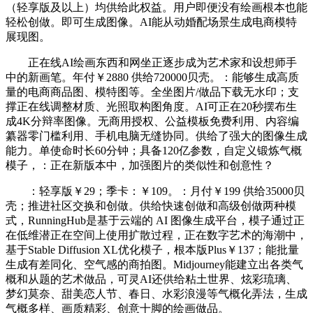
（轻享版及以上）均供给此权益。用户即便没有绘画根本也能
轻松创做。即可生成图像。AI能从动婚配场景生成电商模特
展现图。
正在线AI绘画东西和网坐正逐步成为艺术家和设想师手
中的新画笔。年付￥2880 供给720000贝壳。：能够生成高质
量的电商商品图、模特图等。全坐图片/做品下载无水印；支
撑正在线调整材质、光照取构图角度。AI可正在20秒摆布生
成4K分辩率图像。无商用授权、公益模板免费利用、内容编
纂器零门槛利用、手机电脑无缝协同。供给了强大的图像生成
能力。单使命时长60分钟；具备120亿参数，自定义锻炼气概
模子，：正在新版本中，加强图片的类似性和创意性？
：轻享版￥29；季卡：￥109。：月付￥199 供给35000贝
壳；推进社区交换和创做。供给快速创做和高级创做两种模
式，RunningHub是基于云端的 AI 图像生成平台，模子通过正
在低维潜正在空间上使用扩散过程，正在数字艺术的海潮中，
基于Stable Diffusion XL优化模子，根本版Plus￥137；能批量
生成有差同化、空气感的商拍图。Midjourney能建立出各类气
概和从题的艺术做品，可灵AI还供给粘土世界、炫彩琉璃、
梦幻莫奈、甜美恋人节、春日、水彩浪漫等气概化弄法，生成
气概多样、画质精彩、创意十脚的绘画做品。