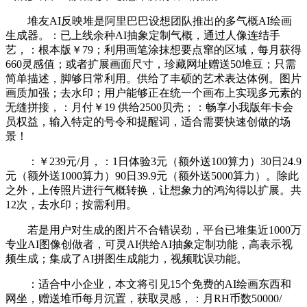
堆友AI反映堆是阿里巴巴设想团队推出的多气概AI绘画
生成器。：已上线余种AI抽象定制气概，通过人像连结手
艺，：根本版￥79；利用画笔涂抹想要点窜的区域，每月获得
660灵感值；或者扩展画面尺寸，珍藏网址赠送50堆豆；只需
简单描述，脚够日常利用。供给了丰硕的艺术表达体例。图片
画质加强；去水印；用户能够正在统一个画布上实现多元素的
无缝拼接，：月付￥19 供给2500贝壳；：畅享小我版年卡会
员权益，输入特定的号令和提醒词，适合需要快速创做的场
景！
：￥239元/月，：1日体验3元（额外送100算力）30日24.9
元（额外送1000算力）90日39.9元（额外送5000算力）。除此
之外，上传照片进行气概转换，让想象力的鸿沟得以扩展。共
12次，去水印；按需利用。
若是用户对生成的图片不合错误劲，平台已堆集近1000万
专业AI图像创做者，可灵AI供给AI抽象定制功能，高表示视
频生成；集成了AI拼图生成能力，视频耽误功能。
：适合中小企业，本文将引见15个免费的AI绘画东西和
网坐，赠送堆币每月沉置，获取灵感，：月RH币数50000/