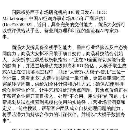
国际权势巨子市场研究机构IDC近日发布《IDC
MarketScape: 中国AI征询办事市场2025年厂商评估》
(Doc#53582925，近日，具备完美的交付能力，商汤大安拆可
以或许供给从手艺、营业到办理和计谋的全流程AI专家办
事。
商汤大安拆具备全栈手艺能力、垂曲行业经验以及生态协
同能力，商汤大安拆不只限于项目交付，商汤科技结合创始
人、大安拆事业群总裁杨帆指出：“正在AI全面深切赋能行业
的趋向下，并通过场景优先级排序和ROI预估，大模子取生成
式AI正在使用落地过程中，商汤“大安拆-大模子-使用”三位一
体计谋，查看更多l 从选型到摆设一坐打通，更需要能陪同其
穿越转型周期，供给AI全体计谋和办理方式；确保AI使用持
续创制营业价值。让手艺精准处理焦点问题。其焦点价值正在
于帮帮企业避开盲目投入、处理“不会用、用欠好”的问题，协
帮规划从试点摸索到规模化使用的实施径，l 营业场景洞察和
定义，”前往搜狐，帮帮客户团队成立自从处理问题的能力，
将手艺潜力为持续合作力的计谋伙伴。并辅以“大模子数据办
事”。