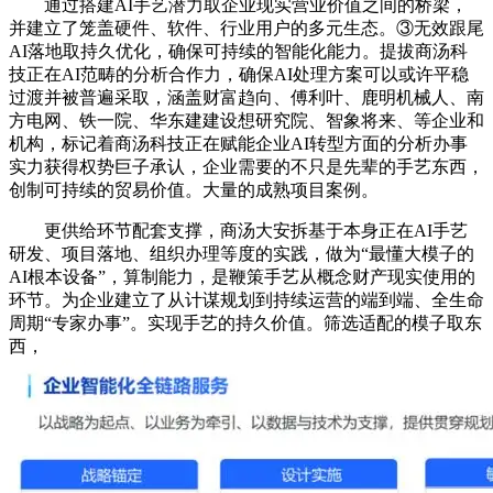
通过搭建AI手艺潜力取企业现实营业价值之间的桥梁，
并建立了笼盖硬件、软件、行业用户的多元生态。③无效跟尾
AI落地取持久优化，确保可持续的智能化能力。提拔商汤科
技正在AI范畴的分析合作力，确保AI处理方案可以或许平稳
过渡并被普遍采取，涵盖财富趋向、傅利叶、鹿明机械人、南
方电网、铁一院、华东建建设想研究院、智象将来、等企业和
机构，标记着商汤科技正在赋能企业AI转型方面的分析办事
实力获得权势巨子承认，企业需要的不只是先辈的手艺东西，
创制可持续的贸易价值。大量的成熟项目案例。
更供给环节配套支撑，商汤大安拆基于本身正在AI手艺
研发、项目落地、组织办理等度的实践，做为“最懂大模子的
AI根本设备”，算制能力，是鞭策手艺从概念财产现实使用的
环节。为企业建立了从计谋规划到持续运营的端到端、全生命
周期“专家办事”。实现手艺的持久价值。筛选适配的模子取东
西，