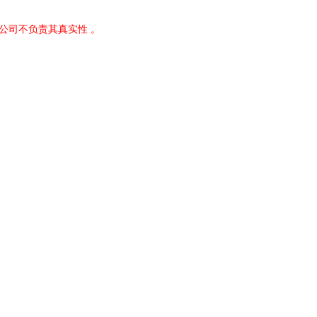
公司不负责其真实性 。