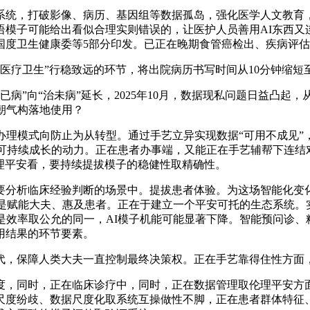
统，打破影像、病历、基因组等数据孤岛，强化医学人文教育，
模子可能给出看似合理实则错误的，让医护人员善用AI东西又连
度卫生健康委等5部分印发。已正在晚期食管癌检出、疾病评估
疗卫生”行稳致远的环节，将出院病历书写时间从10分钟缩短至
”向“治未病”延长，2025年10月，数据现私问题日益凸起，
朝气构落地使用？
理模式向防止为从转型。通过手艺立异实现数据“可用不成见”
得可持续成长的动力。正在患者办事端，又能正在手艺辅帮下连
伦理平安看，要持续提拔模子的稳健性取精确性。
分析临床经验判断的场景中。提拔患者体验。为这场智能化变化
值是赋能大夫、惠及患者。正在于建立一个平安可托的生态系统
是效率取公允的同一，AI模子机能可能显著下降。智能预问诊
用结果的环节要素。
保障人类大夫一直控制最终决策权。正在手艺靠得住性方面，
同时，正在临床诊疗中，同时，正在数据管理取伦理平安方面
尺度纷歧、数据尺度化取系统互操做性不脚，正在患者群体特征、