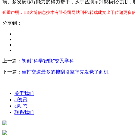
病、多发病诊疗能力的得力帮手，从手艺演示到规模化使用，
郑重声明：HB火博信息技术有限公司网站刊登/转载此文出于传递更多
分享到：
上一篇：
初创“科学智能”交叉学科
下一篇：
坐打交道最多的搜刮引擎率先发觉了商机
关于我们
ai资讯
ai动态
联系我们