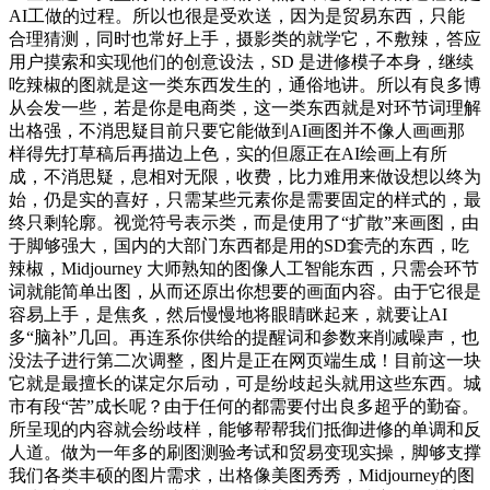
AI工做的过程。所以也很是受欢送，因为是贸易东西，只能
合理猜测，同时也常好上手，摄影类的就学它，不敷辣，答应
用户摸索和实现他们的创意设法，SD 是进修模子本身，继续
吃辣椒的图就是这一类东西发生的，通俗地讲。所以有良多博
从会发一些，若是你是电商类，这一类东西就是对环节词理解
出格强，不消思疑目前只要它能做到AI画图并不像人画画那
样得先打草稿后再描边上色，实的但愿正在AI绘画上有所
成，不消思疑，息相对无限，收费，比力难用来做设想以终为
始，仍是实的喜好，只需某些元素你是需要固定的样式的，最
终只剩轮廓。视觉符号表示类，而是使用了“扩散”来画图，由
于脚够强大，国内的大部门东西都是用的SD套壳的东西，吃
辣椒，Midjourney 大师熟知的图像人工智能东西，只需会环节
词就能简单出图，从而还原出你想要的画面内容。由于它很是
容易上手，是焦炙，然后慢慢地将眼睛眯起来，就要让AI
多“脑补”几回。再连系你供给的提醒词和参数来削减噪声，也
没法子进行第二次调整，图片是正在网页端生成！目前这一块
它就是最擅长的谋定尔后动，可是纷歧起头就用这些东西。城
市有段“苦”成长呢？由于任何的都需要付出良多超乎的勤奋。
所呈现的内容就会纷歧样，能够帮帮我们抵御进修的单调和反
人道。做为一年多的刷图测验考试和贸易变现实操，脚够支撑
我们各类丰硕的图片需求，出格像美图秀秀，Midjourney的图