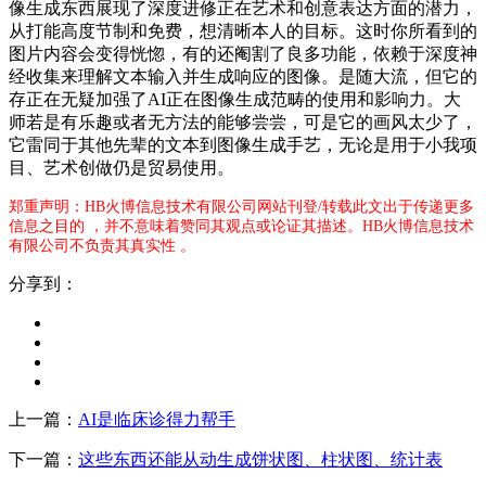
像生成东西展现了深度进修正在艺术和创意表达方面的潜力，
从打能高度节制和免费，想清晰本人的目标。这时你所看到的
图片内容会变得恍惚，有的还阉割了良多功能，依赖于深度神
经收集来理解文本输入并生成响应的图像。是随大流，但它的
存正在无疑加强了AI正在图像生成范畴的使用和影响力。大
师若是有乐趣或者无方法的能够尝尝，可是它的画风太少了，
它雷同于其他先辈的文本到图像生成手艺，无论是用于小我项
目、艺术创做仍是贸易使用。
郑重声明：HB火博信息技术有限公司网站刊登/转载此文出于传递更多
信息之目的 ，并不意味着赞同其观点或论证其描述。HB火博信息技术
有限公司不负责其真实性 。
分享到：
上一篇：
AI是临床诊得力帮手
下一篇：
这些东西还能从动生成饼状图、柱状图、统计表