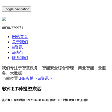
Toggle navigation
0830-2299711
网站首页
关于我们
ai资讯
ai动态
联系我们
我们专注于智慧政务、智能安全综合管理、商业智能、云服
务、大数据
当前位置 :
HB火博
>
ai资讯
>
软件ET种投资东西
点击数：
发布时间：
2025-07-31 06:05
作者：
HB火博
来源：
经济日报