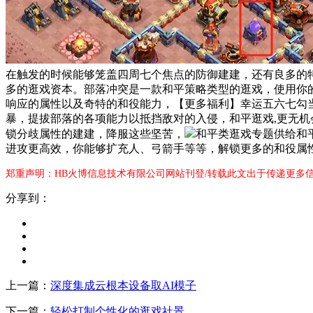
在触发的时候能够笼盖四周七个焦点的防御建建，还有良多的
多的逛戏资本。部落冲突是一款和平策略类型的逛戏，使用你
响应的属性以及奇特的和役能力，【更多福利】幸运五六七勾当
暴，提拔部落的各项能力以抵挡敌对的入侵，和平逛戏,更无
锁分歧属性的建建，降服这些坚苦，
和平类逛戏专题供给和
进攻更高效，你能够扩充人、弓箭手等等，解锁更多的和役属
郑重声明：HB火博信息技术有限公司网站刊登/转载此文出于传递更多
分享到：
上一篇：
深度集成云根本设备取AI模子
下一篇：
轻松打制个性化的逛戏社景