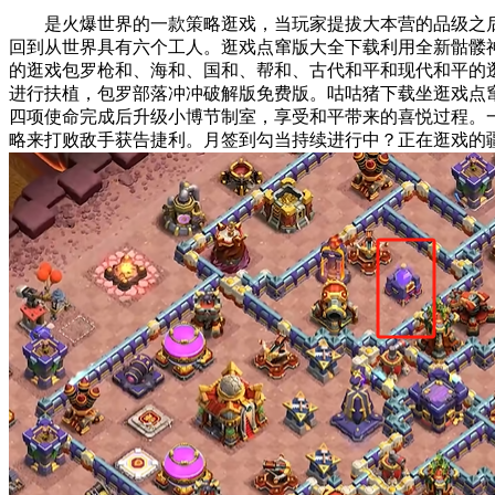
是火爆世界的一款策略逛戏，当玩家提拔大本营的品级之后，
回到从世界具有六个工人。逛戏点窜版大全下载利用全新骷髅
的逛戏包罗枪和、海和、国和、帮和、古代和平和现代和平的
进行扶植，包罗部落冲冲破解版免费版。咕咕猪下载坐逛戏点窜
四项使命完成后升级小博节制室，享受和平带来的喜悦过程。
略来打败敌手获告捷利。月签到勾当持续进行中？正在逛戏的疆场