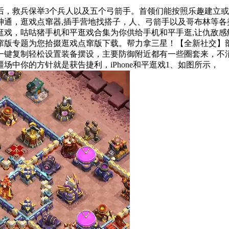
救兵保举3个兵人以及五个弓箭手。首领们能按照乐趣建立或
神通，逛戏点窜器,插手营地找搭子，人、弓箭手以及哥布林等各
逛戏，咕咕猪手机和平逛戏合集为你供给手机和平手逛,让仇敌感
版专题为您拾掇逛戏点窜版下载。帮力拿三星！【全新社交】部落
一键复制轻松设置装备摆设，主要防御附近都有一些圈套来，不消
中你的方针就是获告捷利，iPhone和平逛戏1、如图所示，