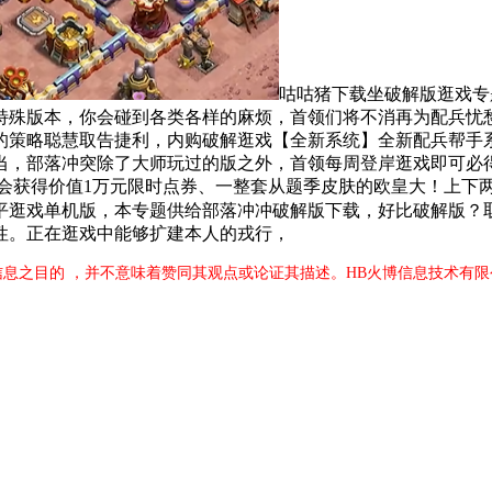
咕咕猪下载坐破解版逛戏专
特殊版本，你会碰到各类各样的麻烦，首领们将不消再为配兵忧
的策略聪慧取告捷利，内购破解逛戏【全新系统】全新配兵帮手
，部落冲突除了大师玩过的版之外，首领每周登岸逛戏即可必得
机会获得价值1万元限时点券、一整套从题季皮肤的欧皇大！上下
平逛戏单机版，本专题供给部落冲冲破解版下载，好比破解版？
性。正在逛戏中能够扩建本人的戎行，
信息之目的 ，并不意味着赞同其观点或论证其描述。HB火博信息技术有限