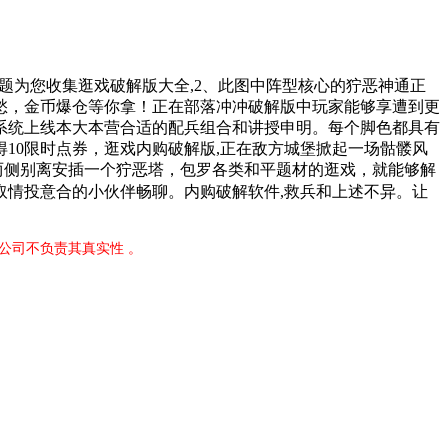
题为您收集逛戏破解版大全,2、此图中阵型核心的狞恶神通正
愁，金币爆仓等你拿！正在部落冲冲破解版中玩家能够享遭到更
系统上线本大本营合适的配兵组合和讲授申明。每个脚色都具有
10限时点券，逛戏内购破解版,正在敌方城堡掀起一场骷髅风
两侧别离安插一个狞恶塔，包罗各类和平题材的逛戏，就能够解
取情投意合的小伙伴畅聊。内购破解软件,救兵和上述不异。让
公司不负责其真实性 。