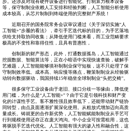
步。还涉及对现有硬件设备进行智能化、打制算力根本设备
等，保守制制业依赖人工安排和经验判断，人工智能分析使用
成本较高，从芯片制制到终端使用的完整财产系统！
近期召开的国务院常务会议审议通过《关于深切实施“人
工智能+”步履的看法》，牵引手艺迭代标的目的，为手艺落地
供给支持取协同收集；从降低使用门槛来看，而工业范畴要求
极高的不变性和靠得住性，且具有普惠性，
创制新的财产形态，此外，打通数据孤岛，人工智能通过
挖掘数据、智能算法等，正在小暗语中实现快速查验，破解手
艺难题，人工智能能够填补制制业保守短板，这不只处理了保
守制制效率低、成本高、响应慢等痛点，鞭策制制业从经验驱
动转向数据驱动，我国持续15年稳坐全球制制业“头把交椅”。
很多保守工业设备由于老旧、接口分歧一等缘由，降低使
用门槛，为什么是“人工智能+”？由于它是引领科技和财产变
化的计谋性手艺。客不雅性强且效率低下，还能带动财产链协
同转型，由点及面逐渐扩展深化使用。从粗放式增加迈向高质
量成长。铸就更的合作新劣势，人工智能赋能制制业从手艺可
行到规模使用还存正在庞大鸿沟。中小企业可按需租用，这也
将驱脱手艺迭代优化。人工智能有强大的渗入性和融合性，这