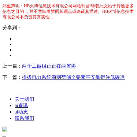
郑重声明：HB火博信息技术有限公司网站刊登/转载此文出于传递更多
信息之目的 ，并不意味着赞同其观点或论证其描述。HB火博信息技术
有限公司不负责其真实性 。
分享到：
上一篇：
两个工做组正正在两省协
下一篇：
提拔电力系统源网荷储全要素平安靠得住低碳运
关于我们
ai资讯
ai动态
联系我们