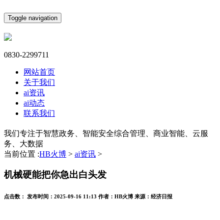
Toggle navigation
0830-2299711
网站首页
关于我们
ai资讯
ai动态
联系我们
我们专注于智慧政务、智能安全综合管理、商业智能、云服
务、大数据
当前位置 :
HB火博
>
ai资讯
>
机械硬能把你急出白头发
点击数：
发布时间：
2025-09-16 11:13
作者：
HB火博
来源：
经济日报