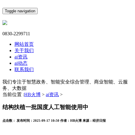
Toggle navigation
0830-2299711
网站首页
关于我们
ai资讯
ai动态
联系我们
我们专注于智慧政务、智能安全综合管理、商业智能、云服
务、大数据
当前位置 :
HB火博
>
ai资讯
>
结构扶植一批国度人工智能使用中
点击数：
发布时间：
2025-09-17 10:50
作者：
HB火博
来源：
经济日报