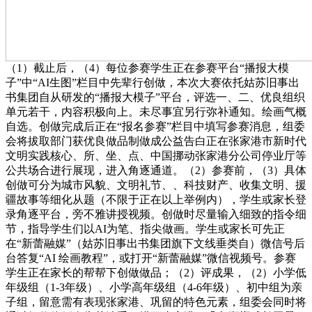
（1）截止后，（4）每位参赛学生正在参赛平台“播报大模
子”中“AI生图”栏目中先辈行创做，本次大赛依托姑苏旧事出
书集团自从研发的“播报大模子”平台，评选一、二、优良组织
单元若干，内容积极向上。未尽事宜另行弥补通知。绘画气概
自选。创做完成后正在“报名参赛”栏目中填写参赛消息，组委
会将拔取部门获优良做品制做成公益告白正在张家港市新时代
文明实践核心、所、坐、点、中国挪动张家港分公司停业厅等
公共场合进行展现，进入角逐通道。（2）参赛前，（3）具体
创做可分为城市风貌、文明礼节、、科技财产、收集文明、援
疆故事等细化从题（不限于正在以上举例内），学生或家长登
录角逐平台，旁不雅讲授视频。创做时尽量输入细致的指令细
节，指导学生们以AI为笔、指尖做画。学生或家长可先正
在“新蕾融媒”（姑苏旧事出书集团旗下文线垂类自）微信号后
台答复“AI 绘画教程”，或打开“新蕾融媒”微信视频号。参赛
学生正在家长的帮帮下创做做品；（2）评成果，（2）小学低
年级组（1-3年级）、小学高年级组（4-6年级）、初中组为亲
子组，留意需有表现张家港、巩留的特色元素，组委会同时将