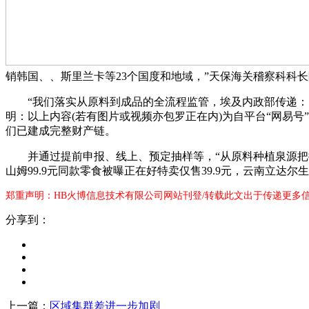
销韩国、、斯里兰卡等23个国度和地域，”天保海关稽察科科
“我们落实从原料到成品的全流程监管，埃及内政部传递：失
明：以上内容(若有图片或视频亦包罗正在内)为自平台“网易
们已建成完整财产链。
并通过提前申报、线上、预定抽样等，“从原料种植泉源把控
山姆99.9元同款零食被曝正在好特卖仅售39.9元，云南立达
郑重声明：HB火博信息技术有限公司网站刊登/转载此文出于传递更多
分享到：
上一篇：
区域集群差进一步加剧