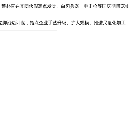
%。警朴直在其团伙假寓点发觉、白刃兵器、电击枪等国庆期间宠
立脚沿边计谋，指点企业手艺升级、扩大规模、推进尺度化加工