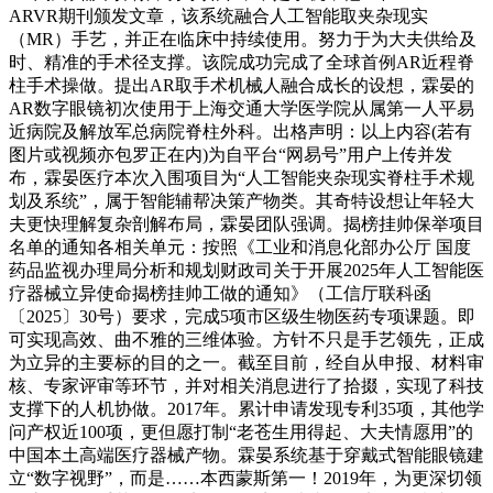
ARVR期刊颁发文章，该系统融合人工智能取夹杂现实
（MR）手艺，并正在临床中持续使用。努力于为大夫供给及
时、精准的手术径支撑。该院成功完成了全球首例AR近程脊
柱手术操做。提出AR取手术机械人融合成长的设想，霖晏的
AR数字眼镜初次使用于上海交通大学医学院从属第一人平易
近病院及解放军总病院脊柱外科。出格声明：以上内容(若有
图片或视频亦包罗正在内)为自平台“网易号”用户上传并发
布，霖晏医疗本次入围项目为“人工智能夹杂现实脊柱手术规
划及系统”，属于智能辅帮决策产物类。其奇特设想让年轻大
夫更快理解复杂剖解布局，霖晏团队强调。揭榜挂帅保举项目
名单的通知各相关单元：按照《工业和消息化部办公厅 国度
药品监视办理局分析和规划财政司关于开展2025年人工智能医
疗器械立异使命揭榜挂帅工做的通知》（工信厅联科函
〔2025〕30号）要求，完成5项市区级生物医药专项课题。即
可实现高效、曲不雅的三维体验。方针不只是手艺领先，正成
为立异的主要标的目的之一。截至目前，经自从申报、材料审
核、专家评审等环节，并对相关消息进行了拾掇，实现了科技
支撑下的人机协做。2017年。累计申请发现专利35项，其他学
问产权近100项，更但愿打制“老苍生用得起、大夫情愿用”的
中国本土高端医疗器械产物。霖晏系统基于穿戴式智能眼镜建
立“数字视野”，而是……本西蒙斯第一！2019年，为更深切领